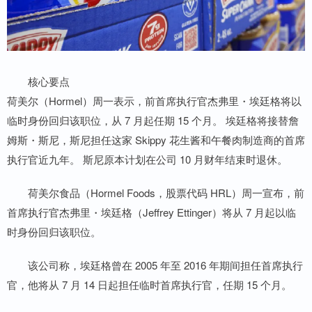
核心要点
荷美尔（Hormel）周一表示，前首席执行官杰弗里・埃廷格将以
临时身份回归该职位，从 7 月起任期 15 个月。 埃廷格将接替詹
姆斯・斯尼，斯尼担任这家 Skippy 花生酱和午餐肉制造商的首席
执行官近九年。 斯尼原本计划在公司 10 月财年结束时退休。
荷美尔食品（Hormel Foods，股票代码 HRL）周一宣布，前
首席执行官杰弗里・埃廷格（Jeffrey Ettinger）将从 7 月起以临
时身份回归该职位。
该公司称，埃廷格曾在 2005 年至 2016 年期间担任首席执行
官，他将从 7 月 14 日起担任临时首席执行官，任期 15 个月。