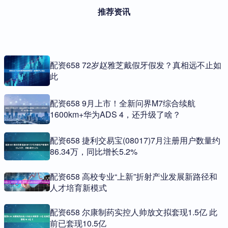
推荐资讯
配资658 72岁赵雅芝戴假牙假发？真相远不止如
此
配资658 9月上市！全新问界M7综合续航
1600km+华为ADS 4，还升级了啥？
配资658 捷利交易宝(08017)7月注册用户数量约
86.34万，同比增长5.2%
配资658 高校专业“上新”折射产业发展新路径和
人才培育新模式
配资658 尔康制药实控人帅放文拟套现1.5亿 此
前已套现10.5亿 ​