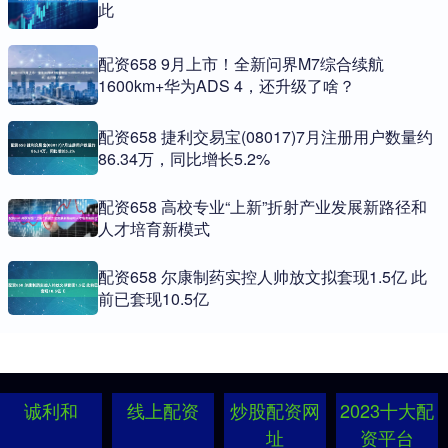
此
配资658 9月上市！全新问界M7综合续航
1600km+华为ADS 4，还升级了啥？
配资658 捷利交易宝(08017)7月注册用户数量约
86.34万，同比增长5.2%
配资658 高校专业“上新”折射产业发展新路径和
人才培育新模式
配资658 尔康制药实控人帅放文拟套现1.5亿 此
前已套现10.5亿 ​
诚利和
线上配资
炒股配资网
2023十大配
址
资平台