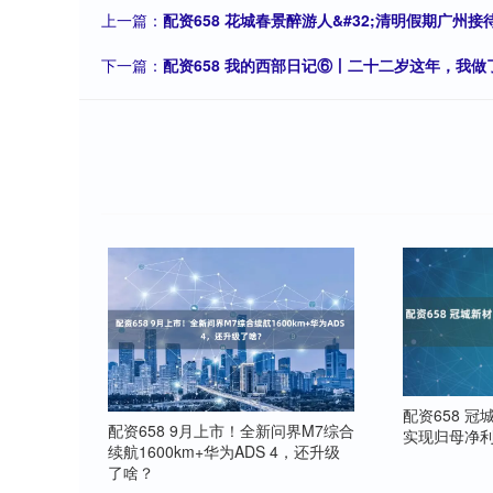
上一篇：
配资658 花城春景醉游人&#32;清明假期广州接
下一篇：
配资658 我的西部日记⑥丨二十二岁这年，我
配资658 冠
配资658 9月上市！全新问界M7综合
实现归母净利润
续航1600km+华为ADS 4，还升级
了啥？