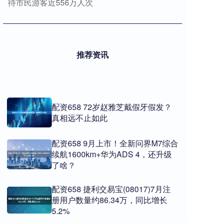
待市民游客近556万人次
推荐资讯
配资658 72岁赵雅芝戴假牙假发？
真相远不止如此
配资658 9月上市！全新问界M7综合
续航1600km+华为ADS 4，还升级
了啥？
配资658 捷利交易宝(08017)7月注
册用户数量约86.34万，同比增长
5.2%